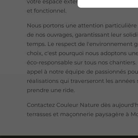
votre espace extérieur pour qu'il soit à l
et fonctionnel.
Nous portons une attention particulière à
de nos ouvrages, garantissant leur solidi
temps. Le respect de l'environnement 
choix, c'est pourquoi nous adoptons u
éco-responsable sur tous nos chantiers.
appel à notre équipe de passionnés pou
réalisations qui traverseront les années
prendre une ride.
Contactez Couleur Nature dès aujourd'h
terrasses et maçonnerie paysagère à Mo