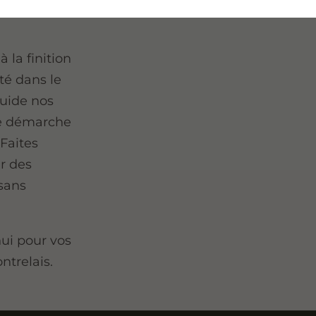
a fois beau
 la finition
té dans le
guide nos
ne démarche
 Faites
r des
 sans
ui pour vos
ntrelais.