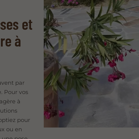
sses et
re à
vent par
e. Pour vos
sagère à
lutions
optiez pour
ux ou en
s une pose