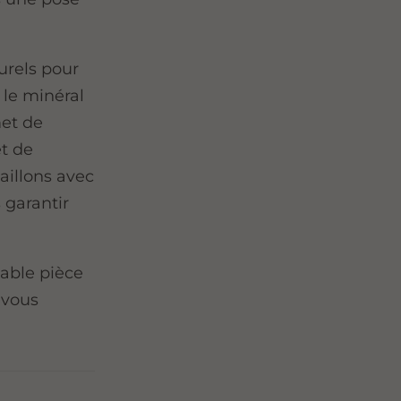
urels pour
le minéral
met de
t de
aillons avec
 garantir
table pièce
 vous