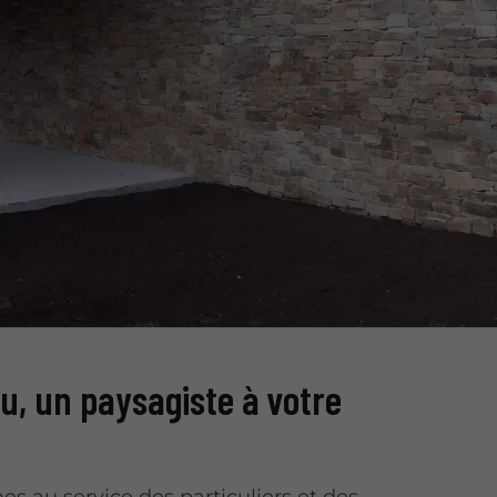
au,
un paysagiste
à votre
 au service des particuliers et des