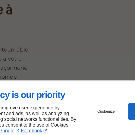
e à
ntournable
e à votre
 maçonnerie
tion de
ifs et de
cy is our priority
 improve user experience by
 de
Customize
nt and ads, as well as analyzing
 allées et
ng social networks functionalities. By
you consent to the use of Cookies
 façonnent
Google
Facebook
.