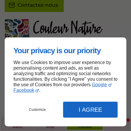
Contactez-nous
Your privacy is our priority
La Grassière,
44370
MONTRELAIS
09 74 56 47 93
We use Cookies to improve user experience by
personalising content and ads, as well as
Lun – Ven :
08h00 - 12h00 | 13h30 - 19h00
analyzing traffic and optimizing social networks
functionalities. By clicking "I Agree" you consent to
the use of Cookies from our providers
Google
Facebook
.
Accueil
Contactez-nous
I AGREE
Customize
Mentions légales
Plan du site
Menu
Infos
Contact