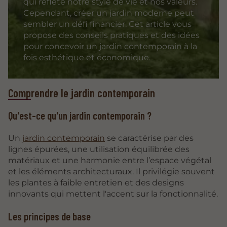
qui reflète notre style de vie et nos valeurs.
Cependant, créer un jardin moderne peut
sembler un défi financier. Cet article vous
propose des conseils pratiques et des idées
pour concevoir un jardin contemporain à la
fois esthétique et économique.
Comprendre le jardin contemporain
Qu'est-ce qu'un jardin contemporain ?
Un
jardin contemporain
se caractérise par des
lignes épurées, une utilisation équilibrée des
matériaux et une harmonie entre l’espace végétal
et les éléments architecturaux. Il privilégie souvent
les plantes à faible entretien et des designs
innovants qui mettent l'accent sur la fonctionnalité.
Les principes de base